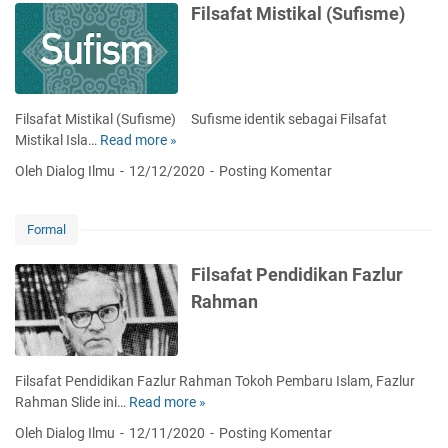
e
Filsafat Mistikal (Sufisme)
l
f
n
a
H
t
t
e
a
r
s
m
i
Filsafat Mistikal (Sufisme) Sufisme identik sebagai Filsafat
e
F
Mistikal Isla…
Read more »
F
n
i
i
e
Oleh Dialog Ilmu
12/12/2020
Posting Komentar
q
l
u
i
s
t
h
a
i
Formal
S
f
k
o
a
a
Filsafat Pendidikan Fazlur
s
t
R
Rahman
i
M
i
a
i
c
l
s
o
m
t
e
Filsafat Pendidikan Fazlur Rahman Tokoh Pembaru Islam, Fazlur
e
i
u
Rahman Slide ini…
Read more »
F
l
k
r
i
a
Oleh Dialog Ilmu
12/11/2020
Posting Komentar
a
l
l