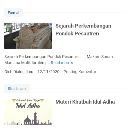
l
s
u
(
a
i
Formal
S
f
D
u
a
a
Sejarah Perkembangan
f
t
k
Pondok Pesantren
i
P
w
s
e
a
m
n
h
e
d
d
Sejarah Perkembangan Pondok Pesantren Makam Sunan
)
i
a
Maulana Malik Ibrahim, …
Read more »
S
d
n
e
Oleh Dialog Ilmu
12/11/2020
Posting Komentar
i
S
j
k
e
a
a
n
r
StudiIslami
n
i
a
F
h
Materi Khutbah Idul Adha
a
P
z
e
l
r
u
k
r