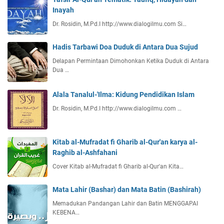
s
Inayah
f
Dr. Rosidin, M.Pd.I http://www.dialogilmu.com Si…
i
'
Hadis Tarbawi Doa Duduk di Antara Dua Sujud
U
l
Delapan Permintaan Dimohonkan Ketika Duduk di Antara
u
Dua …
m
i
Alala Tanalul-'Ilma: Kidung Pendidikan Islam
l
Dr. Rosidin, M.Pd.I http://www.dialogilmu.com …
-
Q
u
Kitab al-Mufradat fi Gharib al-Qur'an karya al-
r
Raghib al-Ashfahani
'
a
Cover Kitab al-Mufradat fi Gharib al-Qur'an Kita…
n
(
Mata Lahir (Bashar) dan Mata Batin (Bashirah)
T
Memadukan Pandangan Lahir dan Batin MENGGAPAI
e
KEBENA…
m