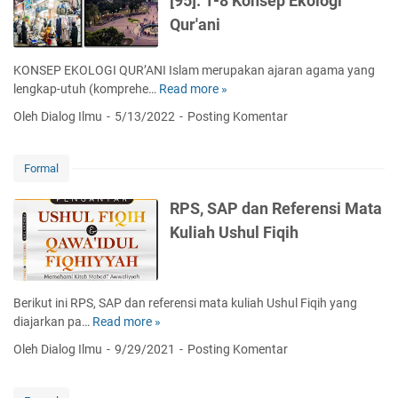
[95]: 1-8 Konsep Ekologi
e
A
n
Qur'ani
r
s
k
y
e
'
KONSEP EKOLOGI QUR’ANI Islam merupakan ajaran agama yang
m
a
lengkap-utuh (komprehe…
Read more »
T
b
r
a
Oleh Dialog Ilmu
5/13/2022
Posting Komentar
a
i
f
n
s
g
i
Formal
a
r
n
T
RPS, SAP dan Referensi Mata
K
a
Kuliah Ushul Fiqih
i
r
t
b
a
a
b
w
Berikut ini RPS, SAP dan referensi mata kuliah Ushul Fiqih yang
K
i
diajarkan pa…
Read more »
R
u
S
P
n
Oleh Dialog Ilmu
9/29/2021
Posting Komentar
u
S
i
r
,
n
a