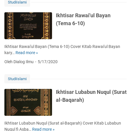
i
'
StudiIslami
a
s
a
y
a
n
Ikhtisar Rawai'ul Bayan
a
r
(
(Tema 6-10)
n
M
T
(
a
e
T
b
m
e
a
a
Ikhtisar Rawai'ul Bayan (Tema 6-10) Cover Kitab Rawai'ul Bayan
m
h
1
kary…
Read more »
I
a
i
4
k
1
Oleh Dialog Ilmu
5/17/2020
t
-
h
1
s
1
t
-
f
9
i
1
StudiIslami
i
)
s
6
'
a
)
Ikhtisar Lubabun Nuqul (Surat
U
r
al-Baqarah)
l
R
u
a
m
w
i
a
Ikhtisar Lubabun Nuqul (Surat al-Baqarah) Cover Kitab Lubabun
l
i
Nuqul fi Asba…
Read more »
I
-