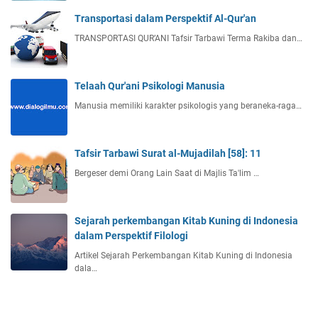
a
Transportasi dalam Perspektif Al-Qur'an
1
-
TRANSPORTASI QUR’ANI Tafsir Tarbawi Terma Rakiba dan…
6
)
Telaah Qur'ani Psikologi Manusia
Manusia memiliki karakter psikologis yang beraneka-raga…
Tafsir Tarbawi Surat al-Mujadilah [58]: 11
Bergeser demi Orang Lain Saat di Majlis Ta'lim …
Sejarah perkembangan Kitab Kuning di Indonesia
dalam Perspektif Filologi
Artikel Sejarah Perkembangan Kitab Kuning di Indonesia
dala…