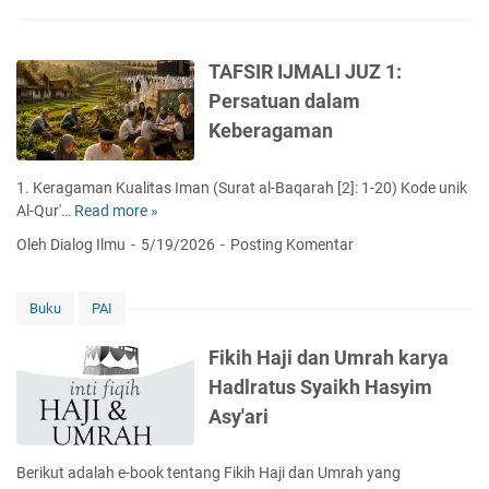
TAFSIR IJMALI JUZ 1:
Persatuan dalam
Keberagaman
1. Keragaman Kualitas Iman (Surat al-Baqarah [2]: 1-20) Kode unik
Al-Qur'…
Read more »
T
A
Oleh Dialog Ilmu
5/19/2026
Posting Komentar
F
S
I
Buku
PAI
R
I
Fikih Haji dan Umrah karya
J
Hadlratus Syaikh Hasyim
M
Asy'ari
A
L
I
Berikut adalah e-book tentang Fikih Haji dan Umrah yang
J