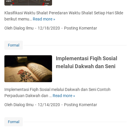
u
t
i
d
u
P
Klasifikasi Waktu Shalat Peredaran Waktu Shalat Setiap Hari Slide
d
d
A
berikut memu…
Read more »
K
i
i
I
l
n
Oleh Dialog Ilmu
12/18/2020
Posting Komentar
F
S
a
N
i
M
s
a
k
P
i
t
Formal
i
-
f
a
h
S
i
d
Implementasi Fiqih Sosial
M
k
a
melalui Dakwah dan Seni
A
a
r
s
i
i
P
W
e
Implementasi Fiqih Sosial melalui Dakwah dan Seni Contoh
a
r
Perpaduan Dakwah dan …
Read more »
I
k
s
m
Oleh Dialog Ilmu
12/14/2020
Posting Komentar
t
p
p
u
e
l
S
k
e
Formal
h
t
m
a
i