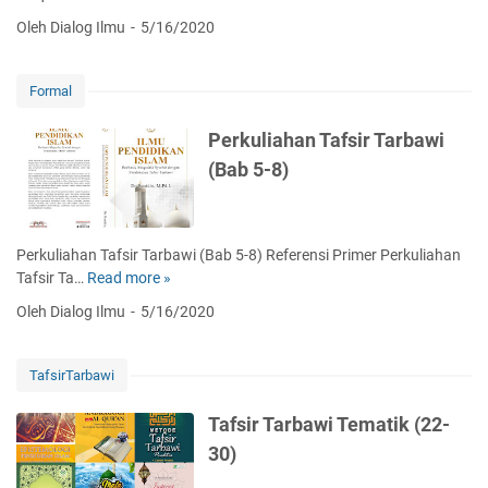
'
k
Q
Oleh Dialog Ilmu
5/16/2020
u
h
u
l
t
r
B
i
'
Formal
a
s
a
y
a
n
Perkuliahan Tafsir Tarbawi
a
r
(
(Bab 5-8)
n
L
T
(
u
e
T
b
m
e
a
a
Perkuliahan Tafsir Tarbawi (Bab 5-8) Referensi Primer Perkuliahan
m
b
7
Tafsir Ta…
Read more »
P
a
u
-
e
6
Oleh Dialog Ilmu
5/16/2020
n
1
r
-
N
3
k
1
u
)
u
0
TafsirTarbawi
q
l
)
u
i
Tafsir Tarbawi Tematik (22-
l
a
30)
(
h
S
a