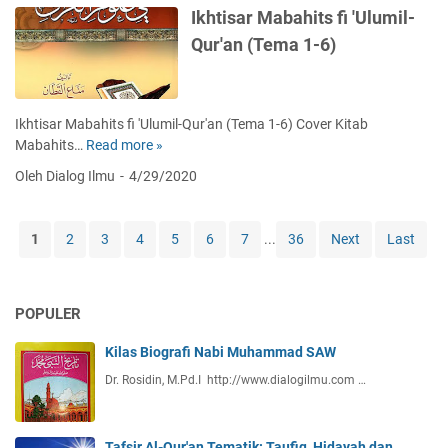
i
T
)
Ikhtisar Mabahits fi 'Ulumil-
k
a
Qur'an (Tema 1-6)
(
r
2
b
2
a
-
w
Ikhtisar Mabahits fi 'Ulumil-Qur'an (Tema 1-6) Cover Kitab
3
i
Mabahits…
Read more »
I
0
T
k
)
Oleh Dialog Ilmu
4/29/2020
e
h
m
t
a
i
1
2
3
4
5
6
7
...
36
Next
Last
t
s
i
a
k
r
(
POPULER
M
1
a
1
Kilas Biografi Nabi Muhammad SAW
b
-
a
Dr. Rosidin, M.Pd.I http://www.dialogilmu.com …
2
h
1
i
)
t
Tafsir Al-Qur'an Tematik: Taufiq, Hidayah dan