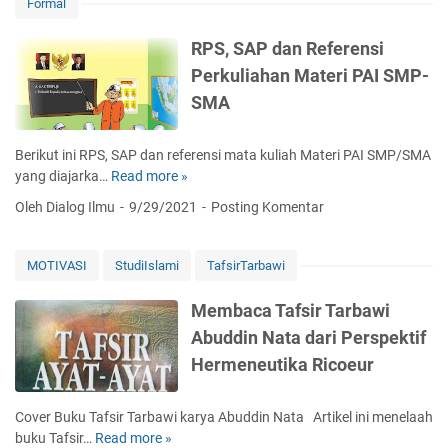
S
g
Formal
t
A
d
a
P
i
RPS, SAP dan Referensi
l
d
I
Perkuliahan Materi PAI SMP-
-
a
n
T
SMA
n
d
i
R
o
n
e
n
Berikut ini RPS, SAP dan referensi mata kuliah Materi PAI SMP/SMA
[
f
e
yang diajarka…
Read more »
R
9
e
s
P
5
Oleh Dialog Ilmu
9/29/2021
Posting Komentar
r
i
S
]
e
a
,
:
n
d
S
1
MOTIVASI
StudiIslami
TafsirTarbawi
s
a
A
-
i
l
P
8
Membaca Tafsir Tarbawi
M
a
d
K
Abuddin Nata dari Perspektif
a
m
a
o
t
P
Hermeneutika Ricoeur
n
n
a
e
R
s
K
r
e
e
Cover Buku Tafsir Tarbawi karya Abuddin Nata Artikel ini menelaah
u
s
f
p
buku Tafsir…
Read more »
M
l
p