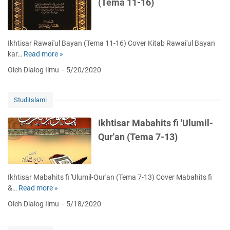
(Tema 11-16)
a
M
n
a
b
a
Ikhtisar Rawai'ul Bayan (Tema 11-16) Cover Kitab Rawai'ul Bayan
h
kar…
Read more »
I
i
k
Oleh Dialog Ilmu
5/20/2020
t
h
s
t
f
i
StudiIslami
i
s
'
a
Ikhtisar Mabahits fi 'Ulumil-
U
r
Qur'an (Tema 7-13)
l
R
u
a
m
w
i
a
Ikhtisar Mabahits fi 'Ulumil-Qur'an (Tema 7-13) Cover Mabahits fi
l
i
&…
Read more »
I
-
'
k
Q
Oleh Dialog Ilmu
5/18/2020
u
h
u
l
t
r
B