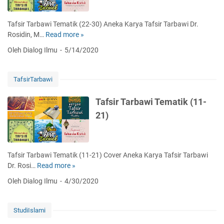
u
n
r
T
Tafsir Tarbawi Tematik (22-30) Aneka Karya Tafsir Tarbawi Dr.
a
a
Rosidin, M…
Read more »
T
t
f
a
a
Oleh Dialog Ilmu
5/14/2020
s
f
l
i
s
-
r
i
B
TafsirTarbawi
T
r
a
a
T
q
Tafsir Tarbawi Tematik (11-
r
a
a
21)
b
r
r
a
b
a
w
a
h
i
w
)
Tafsir Tarbawi Tematik (11-21) Cover Aneka Karya Tafsir Tarbawi
(
i
Dr. Rosi…
Read more »
T
B
T
a
a
Oleh Dialog Ilmu
4/30/2020
e
f
b
m
s
5
a
i
-
StudiIslami
t
r
8