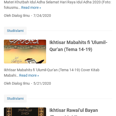
e
Materi Khutbah Idul Adha Selamat Hari Raya Idul Adha 2020 (Foto:
R
m
fokusmu…
Read more »
M
a
b
a
h
Oleh Dialog Ilmu
7/24/2020
a
t
m
n
e
a
g
r
n
StudiIslami
a
i
n
K
Ikhtisar Mabahits fi 'Ulumil-
P
h
Qur'an (Tema 14-19)
o
u
n
t
d
b
o
a
Ikhtisar Mabahits fi 'Ulumil-Qur'an (Tema 14-19) Cover Kitab
k
h
Mabahi…
Read more »
I
P
I
k
e
Oleh Dialog Ilmu
5/21/2020
d
h
s
u
t
a
l
i
n
StudiIslami
A
s
t
d
a
r
Ikhtisar Rawai'ul Bayan
h
r
e