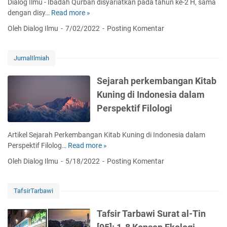
a
Dialog Ilmu - Ibadah Qurban disyariatkan pada tahun ke-2 H, sama
e
H
dengan disy…
Read more »
M
r
a
e
a
Oleh Dialog Ilmu
7/02/2022
Posting Komentar
d
n
g
l
y
a
r
e
JurnalIlmiah
m
a
l
a
t
a
Sejarah perkembangan Kitab
n
u
m
Kuning di Indonesia dalam
s
i
Perspektif Filologi
S
S
y
y
a
a
Artikel Sejarah Perkembangan Kitab Kuning di Indonesia dalam
i
r
Perspektif Filolog…
Read more »
S
k
i
e
h
Oleh Dialog Ilmu
5/18/2022
Posting Komentar
a
j
H
t
a
a
Q
r
TafsirTarbawi
s
u
a
y
r
h
Tafsir Tarbawi Surat al-Tin
i
b
p
m
a