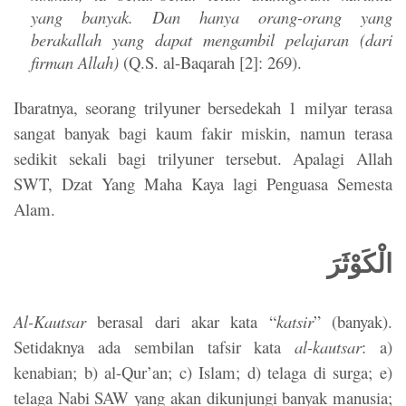
yang banyak. Dan hanya orang-orang yang
berakallah yang dapat mengambil pelajaran (dari
firman Allah)
(Q.S. al-Baqarah [2]: 269).
Ibaratnya, seorang trilyuner bersedekah 1 milyar terasa
sangat banyak bagi kaum fakir miskin, namun terasa
sedikit sekali bagi trilyuner tersebut. Apalagi Allah
SWT, Dzat Yang Maha Kaya lagi Penguasa Semesta
Alam.
الْكَوْثَرَ
Al-Kautsar
berasal dari akar kata “
katsir
” (banyak).
Setidaknya ada sembilan tafsir kata
al-kautsar
: a)
kenabian; b) al-Qur’an; c) Islam; d) telaga di surga; e)
telaga Nabi SAW yang akan dikunjungi banyak manusia;