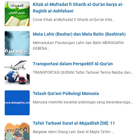
Kitab al-Mufradat fi Gharib al-Qur'an karya al-
Raghib al-Ashfahani
Cover Kitab al-Mufradat fi Gharib al-Qur'an Kita…
Mata Lahir (Bashar) dan Mata Batin (Bashirah)
Memadukan Pandangan Lahir dan Batin MENGGAPAI
KEBENA…
Transportasi dalam Perspektif Al-Qur'an
TRANSPORTASI QUR’ANI Tafsir Tarbawi Terma Rakiba dan…
Telaah Qur'ani Psikologi Manusia
Manusia memiliki karakter psikologis yang beraneka-raga…
Tafsir Tarbawi Surat al-Mujadilah [58]: 11
Bergeser demi Orang Lain Saat di Majlis Ta'lim …