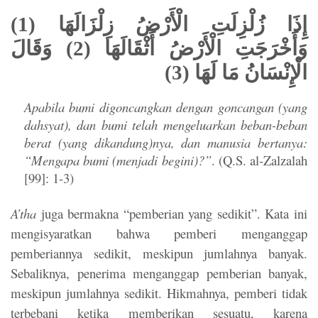
إِذَا زُلْزِلَتِ الْأَرْضُ زِلْزَالَهَا (1)
وَأَخْرَجَتِ الْأَرْضُ أَثْقَالَهَا (2) وَقَالَ
الْإِنْسَانُ مَا لَهَا (3)
Apabila bumi digoncangkan dengan goncangan (yang
dahsyat),
dan bumi telah mengeluarkan beban-beban
berat (yang dikandung)nya, dan manusia bertanya:
“Mengapa bumi (menjadi begini)?”
. (Q.S. al-Zalzalah
[99]: 1-3)
A’tha
juga bermakna “pemberian yang sedikit”. Kata ini
mengisyaratkan bahwa pemberi menganggap
pemberiannya sedikit, meskipun jumlahnya banyak.
Sebaliknya, penerima menganggap pemberian banyak,
meskipun jumlahnya sedikit. Hikmahnya, pemberi tidak
terbebani ketika memberikan sesuatu, karena