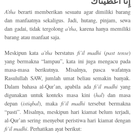
إِنَّا أَعْطَيْنَاكَ
A’tha
berarti memberikan sesuatu agar dimiliki barang
dan manfaatnya sekaligus. Jadi, hutang, pinjam, sewa
dan gadai, tidak tergolong
a’tha
, karena hanya memiliki
barang atau manfaat saja.
Meskipun kata
a’tha
berstatus
fi’il madhi
(
past tense
)
yang bermakna “lampau”, kata ini juga mengacu pada
masa-masa berikutnya. Misalnya, pasca wafatnya
Rasulullah SAW, jumlah umat beliau semakin banyak.
Dalam bahasa al-Qur’an, apabila ada
fi’il madhi
yang
digunakan untuk konteks masa kini (
hal
) dan masa
depan (
istiqbal
), maka
fi’il madhi
tersebut bermakna
“pasti”. Misalnya, meskipun hari kiamat belum terjadi,
al-Qur’an sering menyebut peristiwa hari kiamat dengan
fi’il madhi
. Perhatikan ayat berikut: