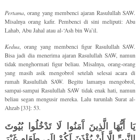
Pertama
, orang yang membenci ajaran Rasulullah SAW.
Misalnya orang kafir. Pembenci di sini meliputi: Abu
Lahab, Abu Jahal atau al-‘Ash bin Wa’il.
Kedua
, orang yang membenci figur Rasulullah SAW.
Bisa jadi dia menerima ajaran Rasulullah SAW, namun
tidak menghormati figur beliau. Misalnya, orang-orang
yang masih asik mengobrol setelah selesai acara di
rumah Rasulullah SAW. Begitu lamanya mengobrol,
sampai-sampai Rasulullah SAW tidak enak hati, namun
beliau segan mengusir mereka. Lalu turunlah Surat al-
Ahzab [33]: 53.
يَا أَيُّهَا الَّذِينَ آَمَنُوا لَا تَدْخُلُوا بُيُوتَ
النَّبِيِّ إِلَّا أَنْ يُؤْذَنَ لَكُمْ إِلَى طَعَامٍ غَيْرَ