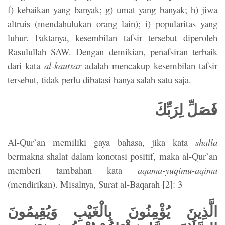
f) kebaikan yang banyak; g) umat yang banyak; h) jiwa
altruis (mendahulukan orang lain); i) popularitas yang
luhur. Faktanya, kesembilan tafsir tersebut diperoleh
Rasulullah SAW. Dengan demikian, penafsiran terbaik
dari kata
al-kautsar
adalah mencakup kesembilan tafsir
tersebut, tidak perlu dibatasi hanya salah satu saja.
فَصَلِّ لِرَبِّكَ
Al-Qur’an memiliki gaya bahasa, jika kata
shalla
bermakna shalat dalam konotasi positif, maka al-Qur’an
memberi tambahan kata
aqama-yuqimu-aqimu
(mendirikan). Misalnya, Surat al-Baqarah [2]: 3
الَّذِينَ يُؤْمِنُونَ بِالْغَيْبِ وَيُقِيمُونَ