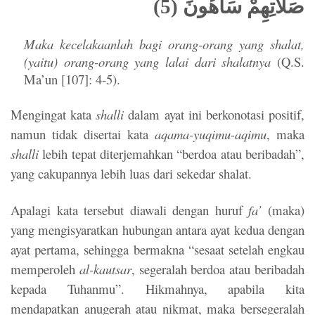
صَلَاتِهِمْ سَاهُونَ (5)
Maka kecelakaanlah bagi orang-orang yang shalat,
(yaitu) orang-orang yang lalai dari shalatnya
(Q.S.
Ma’un [107]: 4-5).
Mengingat kata
shalli
dalam ayat ini berkonotasi positif,
namun tidak disertai kata
aqama-yuqimu-aqimu
, maka
shalli
lebih tepat diterjemahkan “berdoa atau beribadah”,
yang cakupannya lebih luas dari sekedar shalat.
Apalagi kata tersebut diawali dengan huruf
fa’
(maka)
yang mengisyaratkan hubungan antara ayat kedua dengan
ayat pertama, sehingga bermakna “sesaat setelah engkau
memperoleh
al-kautsar
, segeralah berdoa atau beribadah
kepada Tuhanmu”.
Hikmahnya, apabila kita
mendapatkan anugerah atau nikmat, maka bersegeralah