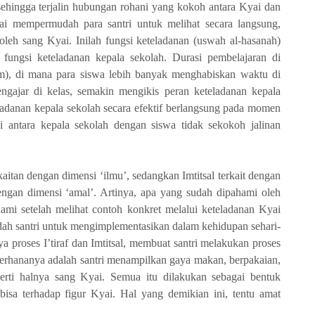
 sehingga terjalin hubungan rohani yang kokoh antara Kyai dan
Kyai mempermudah para santri untuk melihat secara langsung,
 oleh sang Kyai. Inilah fungsi keteladanan (uswah al-hasanah)
 fungsi keteladanan kepala sekolah. Durasi pembelajaran di
am), di mana para siswa lebih banyak menghabiskan waktu di
ngajar di kelas, semakin mengikis peran keteladanan kepala
ladanan kepala sekolah secara efektif berlangsung pada momen
i antara kepala sekolah dengan siswa tidak sekokoh jalinan
erkaitan dengan dimensi ‘ilmu’, sedangkan Imtitsal terkait dengan
dengan dimensi ‘amal’. Artinya, apa yang sudah dipahami oleh
ahami setelah melihat contoh konkret melalui keteladanan Kyai
dah santri untuk mengimplementasikan dalam kehidupan sehari-
nya proses I’tiraf dan Imtitsal, membuat santri melakukan proses
derhananya adalah santri menampilkan gaya makan, berpakaian,
perti halnya sang Kyai. Semua itu dilakukan sebagai bentuk
sa terhadap figur Kyai. Hal yang demikian ini, tentu amat