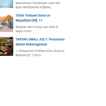
Memadukan Pandangan Lahir dan
Batin MENGGAPAI KEBENA…
Tafsir Tarbawi Surat al-
Mujadilah [58]: 11
Bergeser demi Orang Lain Saat di
Majlis Ta'lim …
TAFSIR IJMALI JUZ 1: Persatuan
dalam Keberagaman
1. Keragaman Kualitas Iman (Surat al-
Baqarah [2]: 1-20) K…