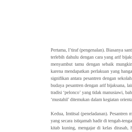
Pertama, I’tiraf (pengenalan). Biasanya sa
terlebih dahulu dengan cara yang arif bijak
menyambut tamu dengan sebaik mungkin, 
karena mendapatkan perlakuan yang hangat
signifikan antara pesantren dengan sekol
budaya pesantren dengan arif bijaksana, l
tradisi ‘pelonco’ yang tidak manusiawi, 
‘mustahil’ ditemukan dalam kegiatan orienta
Kedua, Imtitsal (peneladanan). Pesantren m
yang secara istiqamah hadir di tengah-ten
kitab kuning, mengajar di kelas dirasah, 