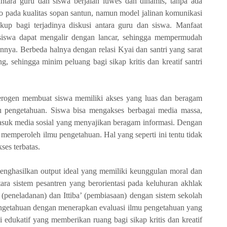
 antara guru dan siswa berjalan luwes dan dinamis, tanpa ada
o pada kualitas sopan santun, namun model jalinan komunikasi
kup bagi terjadinya diskusi antara guru dan siswa. Manfaat
f siswa dapat mengalir dengan lancar, sehingga mempermudah
nnya. Berbeda halnya dengan relasi Kyai dan santri yang sarat
, sehingga minim peluang bagi sikap kritis dan kreatif santri
terogen membuat siswa memiliki akses yang luas dan beragam
pengetahuan. Siswa bisa mengakses berbagai media massa,
rmasuk media sosial yang menyajikan beragam informasi. Dengan
uk memperoleh ilmu pengetahuan. Hal yang seperti ini tentu tidak
ses terbatas.
enghasilkan output ideal yang memiliki keunggulan moral dan
ara sistem pesantren yang berorientasi pada keluhuran akhlak
al (peneladanan) dan Ittiba’ (pembiasaan) dengan sistem sekolah
engetahuan dengan menerapkan evaluasi ilmu pengetahuan yang
ksi edukatif yang memberikan ruang bagi sikap kritis dan kreatif