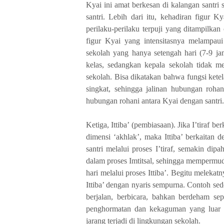
Kyai ini amat berkesan di kalangan santri
santri. Lebih dari itu, kehadiran figur 
perilaku-perilaku terpuji yang ditampilkan
figur Kyai yang intensitasnya melampaui
sekolah yang hanya setengah hari (7-9 j
kelas, sedangkan kepala sekolah tidak me
sekolah. Bisa dikatakan bahwa fungsi kete
singkat, sehingga jalinan hubungan rohan
hubungan rohani antara Kyai dengan santri.
Ketiga, Ittiba’ (pembiasaan). Jika I’tiraf b
dimensi ‘akhlak’, maka Ittiba’ berkaitan 
santri melalui proses I’tiraf, semakin dip
dalam proses Imtitsal, sehingga mempermu
hari melalui proses Ittiba’. Begitu melekat
Ittiba’ dengan nyaris sempurna. Contoh se
berjalan, berbicara, bahkan berdeham se
penghormatan dan kekaguman yang luar bi
jarang terjadi di lingkungan sekolah.