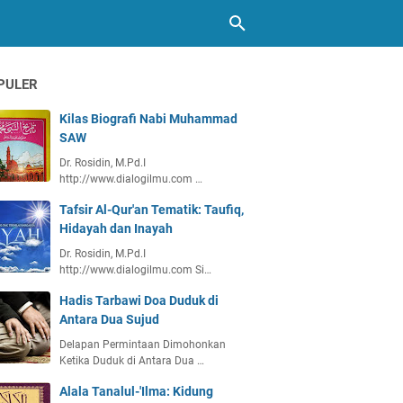
PULER
Kilas Biografi Nabi Muhammad
SAW
Dr. Rosidin, M.Pd.I
http://www.dialogilmu.com …
Tafsir Al-Qur'an Tematik: Taufiq,
Hidayah dan Inayah
Dr. Rosidin, M.Pd.I
http://www.dialogilmu.com Si…
Hadis Tarbawi Doa Duduk di
Antara Dua Sujud
Delapan Permintaan Dimohonkan
Ketika Duduk di Antara Dua …
Alala Tanalul-'Ilma: Kidung