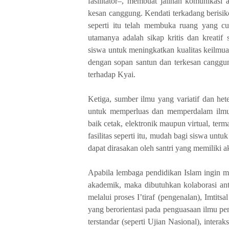
fasilitator–, membuat jalinan komunikasi
kesan canggung. Kendati terkadang berisik
seperti itu telah membuka ruang yang cu
utamanya adalah sikap kritis dan kreati
siswa untuk meningkatkan kualitas keilmua
dengan sopan santun dan terkesan canggung
terhadap Kyai.
Ketiga, sumber ilmu yang variatif dan he
untuk memperluas dan memperdalam ilmu 
baik cetak, elektronik maupun virtual, te
fasilitas seperti itu, mudah bagi siswa unt
dapat dirasakan oleh santri yang memiliki ak
Apabila lembaga pendidikan Islam ingin m
akademik, maka dibutuhkan kolaborasi ant
melalui proses I’tiraf (pengenalan), Imtits
yang berorientasi pada penguasaan ilmu p
terstandar (seperti Ujian Nasional), intera