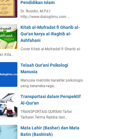
Pendidikan Islam
Dr. Rosidin, M.Pd.I
http://www.dialogilmu.com …
Kitab al-Mufradat fi Gharib al-
Qur'an karya al-Raghib al-
Ashfahani
Cover Kitab al-Mufradat fi Gharib al-
an Kita…
Telaah Qur'ani Psikologi
Manusia
Manusia memiliki karakter psikologis
yang beraneka-raga…
Transportasi dalam Perspektif
Al-Qur'an
TRANSPORTASI QUR’ANI Tafsir
Tarbawi Terma Rakiba dan…
Mata Lahir (Bashar) dan Mata
Batin (Bashirah)