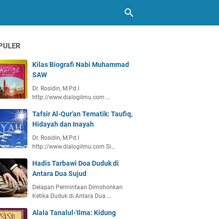
PULER
Kilas Biografi Nabi Muhammad
SAW
Dr. Rosidin, M.Pd.I
http://www.dialogilmu.com …
Tafsir Al-Qur'an Tematik: Taufiq,
Hidayah dan Inayah
Dr. Rosidin, M.Pd.I
http://www.dialogilmu.com Si…
Hadis Tarbawi Doa Duduk di
Antara Dua Sujud
Delapan Permintaan Dimohonkan
Ketika Duduk di Antara Dua …
Alala Tanalul-'Ilma: Kidung