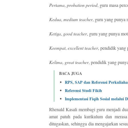
Pertama
,
probation period
, guru masa per
Kedua
,
medium teacher
, guru yang punya
Ketiga
,
good teacher
, guru yang punya mo
Keempat
,
excellent teacher
, pendidik yang
Kelima
,
great teacher
, pendidik yang pun
BACA JUGA
RPS, SAP dan Referensi Perkulia
Referensi Studi Fikih
Implementasi Fiqih Sosial melalui 
Rhenald Kasali membagi guru menjadi dua 
amat patuh pada kurikulum dan merasa 
ditugaskan, sehingga dia mengajarkan sesua