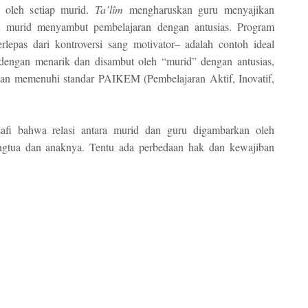
n oleh setiap murid.
Ta’l
î
m
mengharuskan guru menyajikan
n murid menyambut pembelajaran dengan antusias. Program
as dari kontroversi sang motivator– adalah contoh ideal
 dengan menarik dan disambut oleh “murid” dengan antusias,
f dan memenuhi standar PAIKEM (Pembelajaran Aktif, Inovatif,
safi bahwa relasi antara murid dan guru digambarkan oleh
angtua dan anaknya. Tentu ada perbedaan hak dan kewajiban