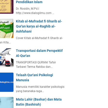
Pendidikan Islam
Dr. Rosidin, M.Pd.I
http://www.dialogilmu.com …
Kitab al-Mufradat fi Gharib al-
Qur'an karya al-Raghib al-
Ashfahani
Cover Kitab al-Mufradat fi Gharib al-
an Kita…
Transportasi dalam Perspektif
Al-Qur'an
TRANSPORTASI QUR’ANI Tafsir
Tarbawi Terma Rakiba dan…
Telaah Qur'ani Psikologi
Manusia
Manusia memiliki karakter psikologis
yang beraneka-raga…
Mata Lahir (Bashar) dan Mata
Batin (Bashirah)