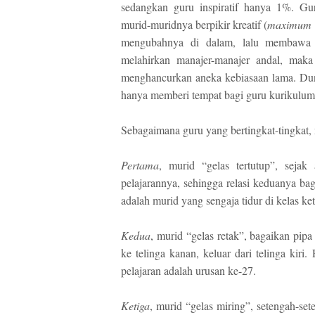
sedangkan guru inspiratif hanya 1%. Gur
murid-muridnya berpikir kreatif (
maximum t
mengubahnya di dalam, lalu membawa k
melahirkan manajer-manajer andal, maka
menghancurkan aneka kebiasaan lama. Dun
hanya memberi tempat bagi guru kurikulum
Sebagaimana guru yang bertingkat-tingkat,
Pertama
, murid “gelas tertutup”, sej
pelajarannya, sehingga relasi keduanya ba
adalah murid yang sengaja tidur di kelas ke
Kedua
, murid “gelas retak”, bagaikan pip
ke telinga kanan, keluar dari telinga kir
pelajaran adalah urusan ke-27.
Ketiga
, murid “gelas miring”, setengah-se