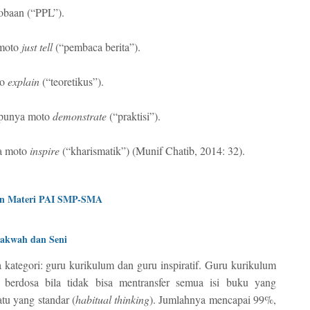
cobaan (“PPL”).
 moto
just tell
(“pembaca berita”).
to
explain
(“teoretikus”).
 punya moto
demonstrate
(“praktisi”).
ya moto
inspire
(“kharismatik”) (Munif Chatib, 2014: 32).
han Materi PAI SMP-SMA
Dakwah dan Seni
kategori: guru kurikulum dan guru inspiratif. Guru kurikulum
berdosa bila tidak bisa mentransfer semua isi buku yang
tu yang standar (
habitual thinking
). Jumlahnya mencapai 99%,