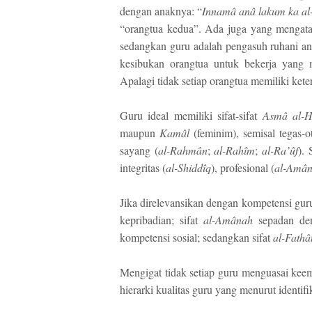
dengan anaknya: “
Innam
â
an
â
lakum ka al
“orangtua kedua”. Ada juga yang mengat
sedangkan guru adalah pengasuh ruhani anak
kesibukan orangtua untuk bekerja yang 
Apalagi tidak setiap orangtua memiliki ket
Guru ideal memiliki sifat-sifat
Asm
â
al-
maupun
Kam
â
l
(feminim), semisal tegas-oto
sayang (
al-Rahm
â
n
;
al-Rah
î
m
;
al-Ra’
û
f
). 
integritas (
al-Shidd
î
q
), profesional (
al-Am
â
Jika direlevansikan dengan kompetensi guru
kepribadian; sifat
al-Am
â
nah
sepadan den
kompetensi sosial; sedangkan sifat
al-Fath
â
Mengigat tidak setiap guru menguasai kee
hierarki kualitas guru yang menurut identif