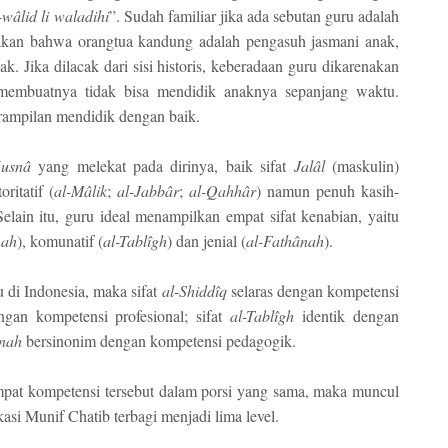
-w
â
lid li waladihi
”. Sudah familiar jika ada sebutan guru adalah
akan bahwa orangtua kandung adalah pengasuh jasmani anak,
. Jika dilacak dari sisi historis, keberadaan guru dikarenakan
membuatnya tidak bisa mendidik anaknya sepanjang waktu.
erampilan mendidik dengan baik.
Husn
â
yang melekat pada dirinya, baik sifat
Jal
â
l
(maskulin)
ritatif (
al-M
â
lik
;
al-Jabb
â
r
;
al-Qahh
â
r
) namun penuh kasih-
Selain itu, guru ideal menampilkan empat sifat kenabian, yaitu
nah
), komunatif (
al-Tabl
î
gh
) dan jenial (
al-Fath
â
nah
).
 di Indonesia, maka sifat
al-Shidd
î
q
selaras dengan kompetensi
gan kompetensi profesional; sifat
al-Tabl
î
gh
identik dengan
nah
bersinonim dengan kompetensi pedagogik.
mpat kompetensi tersebut dalam porsi yang sama, maka muncul
ikasi Munif Chatib terbagi menjadi lima level.