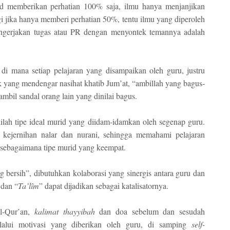
id memberikan perhatian 100% saja, ilmu hanya menjanjikan
 jika hanya memberi perhatian 50%, tentu ilmu yang diperoleh
engerjakan tugas atau PR dengan menyontek temannya adalah
 di mana setiap pelajaran yang disampaikan oleh guru, justru
k yang mendengar nasihat khatib Jum’at, “ambillah yang bagus-
ambil sandal orang lain yang dinilai bagus.
nilah tipe ideal murid yang diidam-idamkan oleh segenap guru.
ai kejernihan nalar dan nurani, sehingga memahami pelajaran
 sebagaimana tipe murid yang keempat.
 bersih”, dibutuhkan kolaborasi yang sinergis antara guru dan
 dan “
Ta’l
î
m
” dapat dijadikan sebagai katalisatornya.
l-Qur’an,
kalimat
thayyibah
dan doa sebelum dan sesudah
lui motivasi yang diberikan oleh guru, di samping
self-