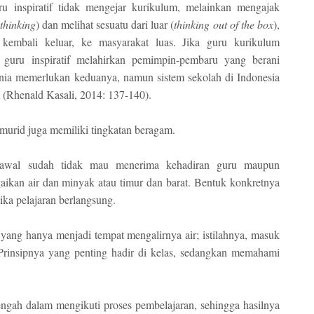
u inspiratif tidak mengejar kurikulum, melainkan mengajak
hinking
) dan melihat sesuatu dari luar (
thinking out of the box
),
embali keluar, ke masyarakat luas. Jika guru kurikulum
 guru inspiratif melahirkan pemimpin-pembaru yang berani
ia memerlukan keduanya, namun sistem sekolah di Indonesia
 (Rhenald Kasali, 2014: 137-140).
 murid juga memiliki tingkatan beragam.
ak awal sudah tidak mau menerima kehadiran guru maupun
gaikan air dan minyak atau timur dan barat. Bentuk konkretnya
tika pelajaran berlangsung.
a yang hanya menjadi tempat mengalirnya air; istilahnya, masuk
i. Prinsipnya yang penting hadir di kelas, sedangkan memahami
tengah dalam mengikuti proses pembelajaran, sehingga hasilnya