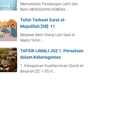
Memadukan Pandangan Lahir dan
Batin MENGGAPAI KEBENA…
Tafsir Tarbawi Surat al-
Mujadilah [58]: 11
Bergeser demi Orang Lain Saat di
Majlis Ta'lim …
TAFSIR IJMALI JUZ 1: Persatuan
dalam Keberagaman
1. Keragaman Kualitas Iman (Surat al-
Baqarah [2]: 1-20) K…