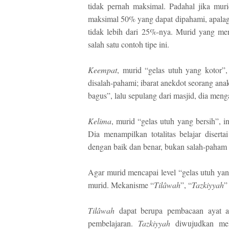
tidak pernah maksimal. Padahal jika mur
maksimal 50% yang dapat dipahami, apalagi
tidak lebih dari 25%-nya. Murid yang m
salah satu contoh tipe ini.
Keempat
, murid “gelas utuh yang kotor”,
disalah-pahami; ibarat anekdot seorang ana
bagus”, lalu sepulang dari masjid, dia meng
Kelima
, murid “gelas utuh yang bersih”, i
Dia menampilkan totalitas belajar disert
dengan baik dan benar, bukan salah-paham
Agar murid mencapai level “gelas utuh yang
murid. Mekanisme “
Til
â
wah
”, “
Tazkiyyah
”
Til
â
wah
dapat berupa pembacaan ayat a
pembelajaran.
Tazkiyyah
diwujudkan mela