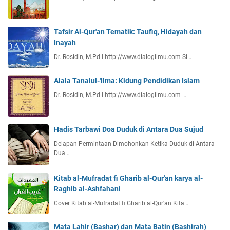
Tafsir Al-Qur'an Tematik: Taufiq, Hidayah dan
Inayah
Dr. Rosidin, M.Pd.I http://www.dialogilmu.com Si…
Alala Tanalul-'Ilma: Kidung Pendidikan Islam
Dr. Rosidin, M.Pd.I http://www.dialogilmu.com …
Hadis Tarbawi Doa Duduk di Antara Dua Sujud
Delapan Permintaan Dimohonkan Ketika Duduk di Antara
Dua …
Kitab al-Mufradat fi Gharib al-Qur'an karya al-
Raghib al-Ashfahani
Cover Kitab al-Mufradat fi Gharib al-Qur'an Kita…
Mata Lahir (Bashar) dan Mata Batin (Bashirah)