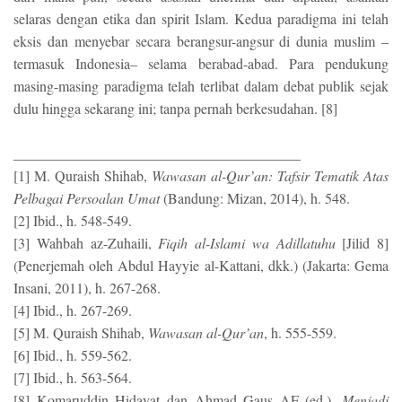
selaras dengan etika dan spirit Islam. Kedua paradigma ini telah
eksis dan menyebar secara berangsur-angsur di dunia muslim –
termasuk Indonesia– selama berabad-abad. Para pendukung
masing-masing paradigma telah terlibat dalam debat publik sejak
dulu hingga sekarang ini; tanpa pernah berkesudahan. [8]
________________________________________
[1] M. Quraish Shihab,
Wawasan al-Qur’an: Tafsir Tematik Atas
Pelbagai Persoalan Umat
(Bandung: Mizan, 2014), h. 548.
[2] Ibid., h. 548-549.
[3] Wahbah az-Zuhaili,
Fiqih al-Islami wa Adillatuhu
[Jilid 8]
(Penerjemah oleh Abdul Hayyie al-Kattani, dkk.) (Jakarta: Gema
Insani, 2011), h. 267-268.
[4] Ibid., h. 267-269.
[5] M. Quraish Shihab,
Wawasan al-Qur’an
, h. 555-559.
[6] Ibid., h. 559-562.
[7] Ibid., h. 563-564.
[8] Komaruddin Hidayat dan Ahmad Gaus AF (ed.),
Menjadi