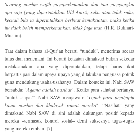
Seorang muslim wajib memperkenankan dan taat menyangkut
apa saja (yang diperintahkan Ulil Amri); suka atau tidak suka;
kecuali bila ia diperintahkan berbuat kemaksiatan, maka ketika
itu tidak boleh memperkenankan, tidak juga taat.
(H.R. Bukhari-
Muslim).
Taat dalam bahasa al-Qur’an berarti “tunduk”, menerima secara
tulus dan menemani. Ini berarti ketaatan dimaksud bukan sekedar
melaksanakan apa yang diperintahkan, tetapi harus ikut
berpartisipasi dalam upaya-upaya yang dilakukan penguasa politik
guna mendukung usaha-usahanya. Dalam konteks ini, Nabi SAW
bersabda: "
Agama adalah nasihat
". Ketika para sahabat bertanya,
“untuk siapa?”. Nabi SAW menjawab: "
Untuk para pemimpin
kaum muslim dan khalayak ramai mereka
". “Nasihat” yang
dimaksud Nabi SAW di sini adalah dukungan positif kepada
mereka –termasuk kontrol sosial– demi suksesnya tugas-tugas
yang mereka emban. [7]