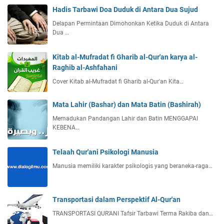
Hadis Tarbawi Doa Duduk di Antara Dua Sujud
Delapan Permintaan Dimohonkan Ketika Duduk di Antara
Dua …
Kitab al-Mufradat fi Gharib al-Qur'an karya al-
Raghib al-Ashfahani
Cover Kitab al-Mufradat fi Gharib al-Qur'an Kita…
Mata Lahir (Bashar) dan Mata Batin (Bashirah)
Memadukan Pandangan Lahir dan Batin MENGGAPAI
KEBENA…
Telaah Qur'ani Psikologi Manusia
Manusia memiliki karakter psikologis yang beraneka-raga…
Transportasi dalam Perspektif Al-Qur'an
TRANSPORTASI QUR’ANI Tafsir Tarbawi Terma Rakiba dan…