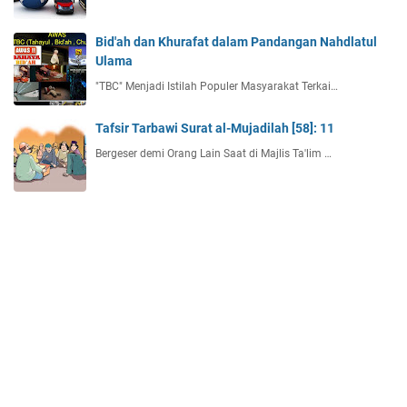
Bid'ah dan Khurafat dalam Pandangan Nahdlatul
Ulama
"TBC" Menjadi Istilah Populer Masyarakat Terkai…
Tafsir Tarbawi Surat al-Mujadilah [58]: 11
Bergeser demi Orang Lain Saat di Majlis Ta'lim …