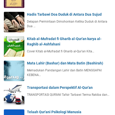
Hadis Tarbawi Doa Duduk di Antara Dua Sujud
Delapan Permintaan Dimohonkan Ketika Duduk di Antara
Dua …
Kitab al-Mufradat fi Gharib al-Qur'an karya al-
Raghib al-Ashfahani
Cover Kitab al-Mufradat fi Gharib al-Qur'an Kita…
Mata Lahir (Bashar) dan Mata Batin (Bashirah)
Memadukan Pandangan Lahir dan Batin MENGGAPAI
KEBENA…
Transportasi dalam Perspektif Al-Qur'an
TRANSPORTASI QUR’ANI Tafsir Tarbawi Terma Rakiba dan…
Telaah Qur'ani Psikologi Manusia