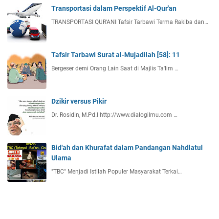
Transportasi dalam Perspektif Al-Qur'an
TRANSPORTASI QUR’ANI Tafsir Tarbawi Terma Rakiba dan…
Tafsir Tarbawi Surat al-Mujadilah [58]: 11
Bergeser demi Orang Lain Saat di Majlis Ta'lim …
Dzikir versus Pikir
Dr. Rosidin, M.Pd.I http://www.dialogilmu.com …
Bid'ah dan Khurafat dalam Pandangan Nahdlatul
Ulama
"TBC" Menjadi Istilah Populer Masyarakat Terkai…